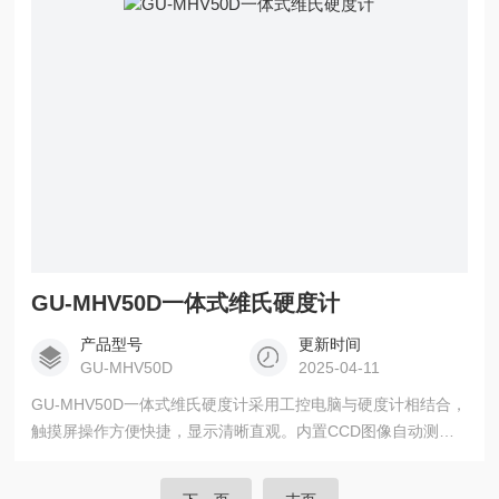
同时通过高精度XY平台，可实现路线规划功能，自由选点，设
定后无需人工操作，全部由机器完成各种位置的硬度测试。
GU-MHV50D一体式维氏硬度计
产品型号
更新时间
GU-MHV50D
2025-04-11
GU-MHV50D一体式维氏硬度计采用工控电脑与硬度计相结合，
触摸屏操作方便快捷，显示清晰直观。内置CCD图像自动测量
系统，可直接显示动态的压痕图像，锁定图像并自动测量硬度
值，测量精度高，性能稳定，避免了光源给眼睛带来的刺激和