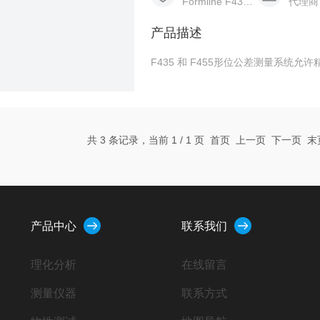
Formline F435/F455
代理商
产品描述
F435 和 F455形位公差测量系统
共 3 条记录，当前 1 / 1 页 首页 上一页 下一页 
产品中心
联系我们
理化分析
在线留言
测量仪器
联系方式