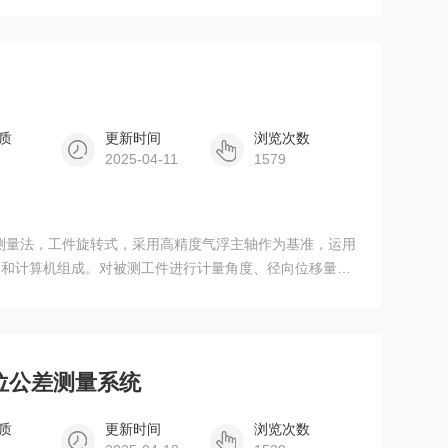
够满足多种工业场景下的精密测量需求。
质
更新时间
浏览次数
2025-04-11
1579
用半径测量法，工件旋转式，采用高精度气浮主轴作为基准，运用
器和计算机组成。对被测工件进行计量角度、径向位移量，
。测量软件采用基于中文版Windows操作系统平台的CA
处理及打印输出等工作。
55形位公差测量系统
质
更新时间
浏览次数