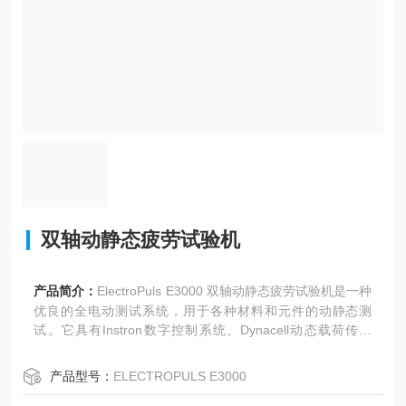
双轴动静态疲劳试验机
产品简介：
ElectroPuls E3000 双轴动静态疲劳试验机是一种
优良的全电动测试系统，用于各种材料和元件的动静态测
试。它具有Instron数字控制系统、Dynacell动态载荷传感
器、Console控制软件以及最新的测试技术-基于刚度的调谐
技术，电动升降的横梁、用于灵活装配的T型槽以及更多其他
产品型号：
ELECTROPULS E3000
以用户为导向的特性。E3000 使用单相电源供电，无需额外