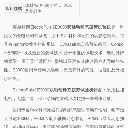
建材/家具,航空航天,汽车
应用领域
及零部件
英斯特朗ElectroPuls®E3000
双轴动静态疲劳试验机
是一种
优良的全电动测试系统，用于各种材料和元件的动静态测试。它
具有Instron®数字控制系统、Dynacell动态载荷传感器、Consol
e控制软件以及最新的测试技术-基于刚度的调谐技术，电动升降
的横梁、用于灵活装配的T型槽以及更多其他以用户为导向的特
性。E3000使用单相电源供电，无需额外的气源、油源以及外接
水冷等。
ElectroPuls®E3000
双轴动静态疲劳试验机
特点：采用拉扭
电机，无需油源，保证洁净的测试环境拉扭一体式作动缸。
适用于各种材料和元器件的动静态测试高动态性能，频率最
大可达100Hz，±3000N最大轴向动态载荷，±25Nm最大动态扭
矩。单相电源供电，无需额外的液压油源、气源温度可控的空气