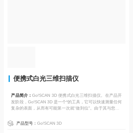
便携式白光三维扫描仪
产品简介：
Go!SCAN 3D 便携式白光三维扫描仪。在产品开
发阶段，Go!SCAN 3D 是一个*的工具，它可以快速测量任何
复杂的表面，从而有可能第一次就“做到位"。由于其与您的3
D建模软件和产品生命周期管理工作流程的无缝集成，它将
极大地改善产品开发，促进创新，并缩短上市时间。设计为
产品型号：
Go!SCAN 3D
可以扫描任何对象而无需设置，它提供了无瑕的纹理和几何