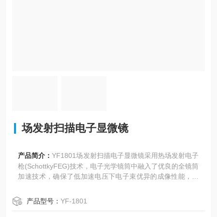
场发射扫描电子显微镜
产品简介：
YF1801场发射扫描电子显微镜采用热场发射电子
枪(SchottkyFEG)技术，电子光学镜筒中融入了优良的全镜筒
加速技术，确保了低加速电压下电子束优异的成像性能，适
用于各类材料的高分辨成像。多种探测器系统，能高效收集
从样品中激发出的的多种电子信号进行成像，可大程度揭示
产品型号：
YF-1801
样品的微观形貌和结构信息。