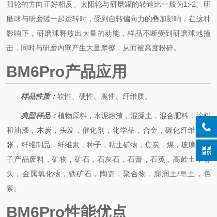
阳轮的方向正好相反。太阳轮与研磨罐的转速比一般为1:-2。研
磨球与研磨罐一起运转时，受到自转偏向力的叠加影响，在这种
影响下，研磨球释放出大量的动能，样品不断受到研磨球地撞
击，同时与研磨内壁产生大量摩擦，从而被高度粉碎。
BM6Pro产品应用
样品性质：
软性、硬性、脆性、纤维质。
典型样品：
植物原料，水泥熔渣，混凝土，混合肥料，涂料
和油漆，木炭，头发，催化剂，化学品，合金，碳化纤维，纸
张，纤维制品，纤维素，种子，粘土矿物，焦炭，煤，玻璃，电
子产品废料，矿物，矿石，石灰石，石膏，石英，高岭土，骨
头，金属氧化物，铁矿石，陶瓷，聚合物，膨润土/皂土，色
素。
BM6Pro性能优点