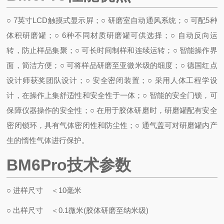
○ 7英寸LCD触摸式显示屛；
○ 研磨室自动通风系统；
○ 可配5种
体积研磨罐；
○ 6种不同材质研磨罐可供选择；
○ 自动反向运
转，防止样品集聚；
○ 可长时间制样和连续运转；
○ 智能操作界
面，简洁方便；
○ 可将样品研磨至亚微米级的细度；
○ 德国红点
设计师获奖团队设计；
○ 安全密闭装置；
○ 采用人体工程学设
计，在操作上集舒适性和安全性于一体；
○ 智能的安全门锁，可
保障仪器操作的安全性；
○ 在用于胶体研磨时，研磨罐配有安全
密闭锁环，具有气体密闭性和防尘性；
○ 通气盖可对研磨罐内产
生的惰性气体进行保护。
BM6Pro技术参数
○ 进样尺寸 ＜10毫米
○ 出样尺寸 ＜0.1微米(胶体研磨至纳米级)