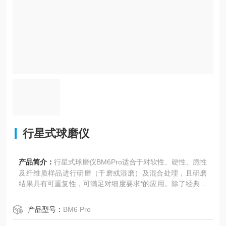
行星式球磨仪
产品简介：
行星式球磨仪BM6Pro适合于对软性、硬性、脆性
及纤维质样品进行研磨（干磨或湿磨）及混合处理，且研磨
结果具有可重复性，可满足对细度要求*的应用。除了经典的
混合、研磨过程，还能满足胶体研磨的技术要求，其能量输
入可以满足机械法制备合金的要求。
产品型号：
BM6 Pro