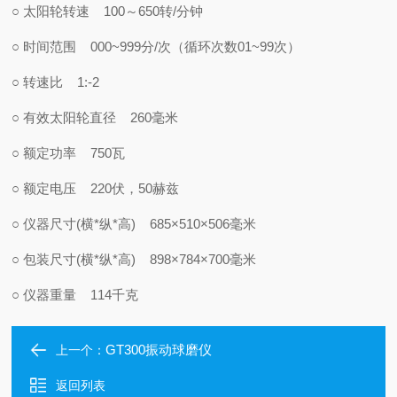
○ 太阳轮转速 100～650转/分钟
○ 时间范围 000~999分/次（循环次数01~99次）
○ 转速比 1:-2
○ 有效太阳轮直径 260毫米
○ 额定功率 750瓦
○ 额定电压 220伏，50赫兹
○ 仪器尺寸(横*纵*高) 685×510×506毫米
○ 包装尺寸(横*纵*高) 898×784×700毫米
○ 仪器重量 114千克
GT300振动球磨仪
上一个：
返回列表