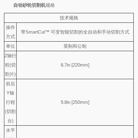
自动砂轮切割机
规格
技术规格
操作
带SmartCut™ 可变智能切割的全自动和手动切割方式
方式
单位
英制和公制
Z轴行
程(切
8.7in [220mm]
割片)
前后
Y轴
行程
9.8in [250mm]
(切割
台)
水平