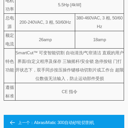
电机
5.5Hp [4kW]
功率
总电
380-460VAC, 3 相, 50/60
200-240VAC, 3 相, 50/60Hz
源
Hz
额定
26amp
18amp
电流
SmartCut™ 可变智能切割 自动清洗/气帘清洁 直观的用户
特色
界面/自定义程序及保存 三轴摇杆/安全锁 急停按钮 门打
功能
开状态下，双手同步按压操作键移动切割片或工作台 超限
位数值无法输入，防止运动部件受损
遵循
CE 指令
标准
AbrasiMatic 300自动砂轮切割机
上一个：