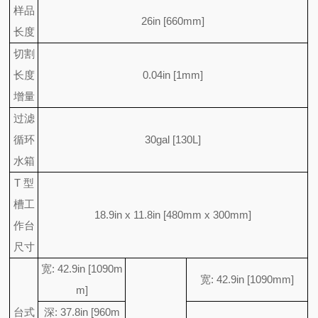
样品
26in [660mm]
长度
切割
长度
0.04in [1mm]
增量
过滤
循环
30gal [130L]
水箱
T 型
槽工
18.9in x 11.8in [480mm x 300mm]
作台
尺寸
宽: 42.9in [1090m
宽: 42.9in [1090mm]
m]
台式
深: 37.8in [960m