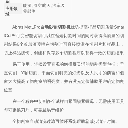
别
能源,航空航天,汽车及
应用领
零部件
域
AbrasiMetLPro
自动砂轮切割机
优势提高样品切割质量Smar
tCut™可变智能切割可以在缩短切割时间的同时获得高质量的切
割结果6个冷却液喷嘴在切割时可直接喷淋在切割片和样品上，
防止样品烧伤，创建和保存多个切割程序以获得一致的切割结果
易于使用，轻松设置直观的触摸屏灵活的切割类型包括：垂
直切割、Y轴切割、平面切割明亮的灯光以及大尺寸的前窗和侧
窗大大提高了切割室的明亮度，并有激光定位辅助用户确定切割
位置
在一个程序中切割多个试样自紧固锁紧螺母，无需使用工具
即可更换刀片，可靠且易于维护
全切割室自动清洗过滤再循环系统帮助您减少清洁时间。