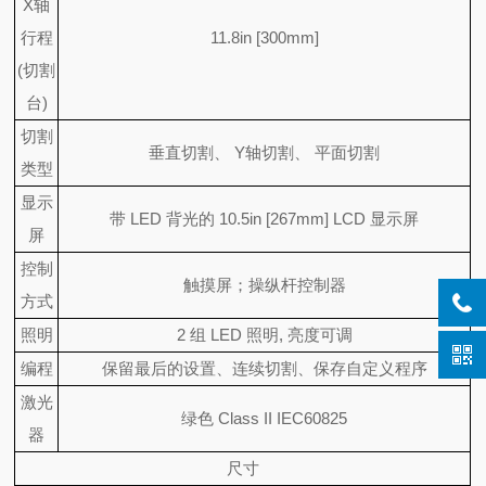
X轴
行程
11.8in [300mm]
(切割
台)
切割
垂直切割、 Y轴切割、 平面切割
类型
显示
带 LED 背光的 10.5in [267mm] LCD 显示屏
屏
控制
触摸屏；操纵杆控制器
方式
照明
2 组 LED 照明, 亮度可调
编程
保留最后的设置、连续切割、保存自定义程序
激光
绿色 Class II IEC60825
器
尺寸