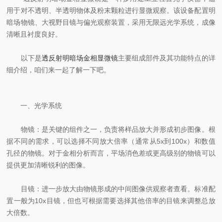
用于对不透明、半透明物体及粉末颗粒进行显微观察。该设备配置明
暗场物镜、大视野目镜与偏光观察装置，采用无限远光学系统，成像
清晰且衬度良好。
以下是
透反射明暗场金相显微镜
主要组成部件及其功能特点的详
细介绍，咱们来一起了解一下吧。
一、光学系统
物镜：是关键的组件之一，负责将样品放大并形成初步图像。根
据不同的需求，可以选择不同放大倍率（通常从5x到100x）和数值
孔径的物镜。对于金相分析而言，平场消色差或更高级别的物镜可以
提供更加清晰锐利的图像。
目镜：进一步放大由物镜形成的中间图像供观察者查看。标准配
置一般为10x目镜，但也可根据需要选择其他倍率的目镜来调整总放
大倍数。